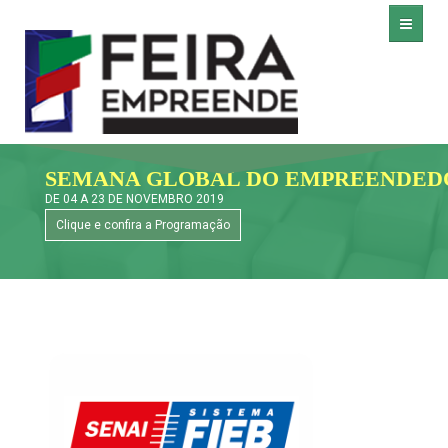
HOME
SEMANA GLOBAL DO EMPREENDEDO
DE 04 A 23 DE NOVEMBRO 2019
FEIRA EMPREENDE
Clique e confira a Programação
INSTITUIÇÕES
LINK ÚTEIS
FALE CONOSCO